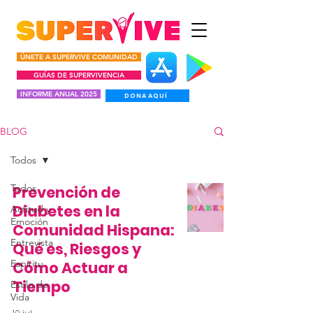
ÚNETE A SUPERVIVE COMUNIDAD
GUÍAS DE SUPERVIVENCIA
INFORME ANUAL 2025
DONA AQUÍ
BLOG
Todos
Todos
Prevención de
Diabetes en la
Actitud y
Emoción
Comunidad Hispana:
Entrevista
Qué es, Riesgos y
Espíritu
Cómo Actuar a
Tiempo
Estilo de
Vida