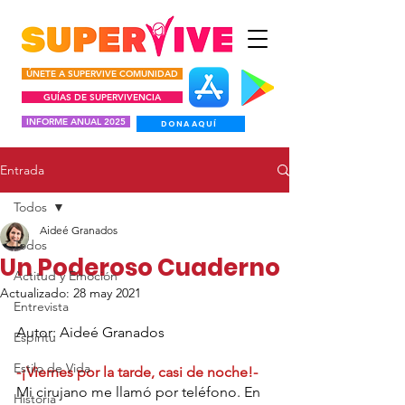
ÚNETE A SUPERVIVE COMUNIDAD
GUÍAS DE SUPERVIVENCIA
INFORME ANUAL 2025
DONA AQUÍ
Entrada
Todos
Aideé Granados
Todos
Un Poderoso Cuaderno
Actitud y Emoción
Actualizado:
28 may 2021
Entrevista
Autor: Aideé Granados 
Espíritu
Estilo de Vida
-¡Viernes por la tarde, casi de noche!-
Mi cirujano me llamó por teléfono. En 
Historia