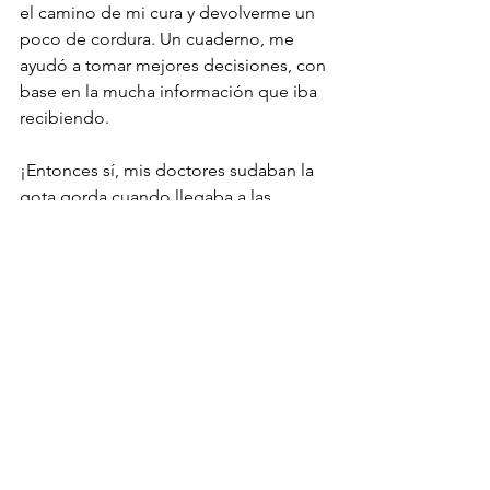
el camino de mi cura y devolverme un 
poco de cordura. Un cuaderno, me 
ayudó a tomar mejores decisiones, con 
base en la mucha información que iba 
recibiendo.
¡Entonces sí, mis doctores sudaban la 
gota gorda cuando llegaba a las 
consultas! Un día me tocó leer el 
reporte, que hizo mi oncólogo 
después de una de las consultas. Me 
dio risa leer que había invertido 15 
minutos en revisarme y 45 minutos en 
responder a mis preguntas “muy bien 
sustentadas”.
Otros recursos alternos al “cuaderno”, 
pueden ser las versiones electrónicas: 
usar tu iPhone, tu iPad, etc. Funciona 