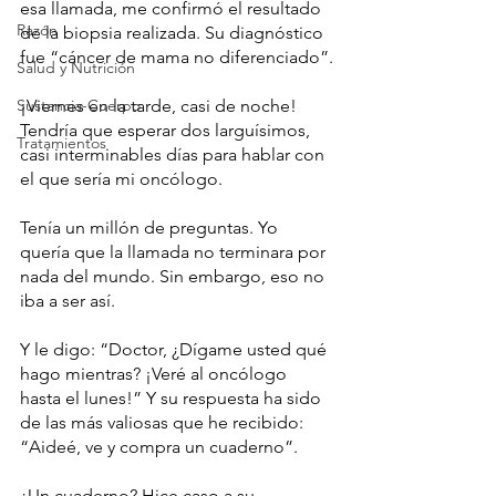
esa llamada, me confirmó el resultado 
Razón
de la biopsia realizada. Su diagnóstico 
fue “cáncer de mama no diferenciado”.
Salud y Nutrición
Sustancia-Cuerpo
¡Viernes en la tarde, casi de noche! 
Tendría que esperar dos larguísimos, 
Tratamientos
casi interminables días para hablar con 
el que sería mi oncólogo.
Tenía un millón de preguntas. Yo 
quería que la llamada no terminara por 
nada del mundo. Sin embargo, eso no 
iba a ser así.
Y le digo: “Doctor, ¿Dígame usted qué 
hago mientras? ¡Veré al oncólogo 
hasta el lunes!” Y su respuesta ha sido 
de las más valiosas que he recibido: 
“Aideé, ve y compra un cuaderno”.
¿Un cuaderno? Hice caso a su 