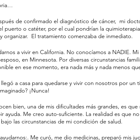
oria…
espués de confirmado el diagnóstico de cáncer,  mi doct
el puerto o catéter, por el cual pondrían la quimioterapia
y organizar.  El tratamiento comenzaba de inmediato. 
nos a vivir en California. No conocíamos a NADIE. Mi f
esposo, en Minnesota. Por diversas circunstancias famili
onible en ese momento, era nada más y nada menos que
 llegó a casa para quedarse y vivir con nosotros por un 
imaginado? ¡Nunca! 
ocen bien, una de mis dificultades más grandes, es que
bir ayuda. Me creo auto-suficiente. La realidad es que no 
ajo las circunstancias de mi condición de salud. 
ayudarnos:. Me curó, me dio medicinas, preparó mis jug