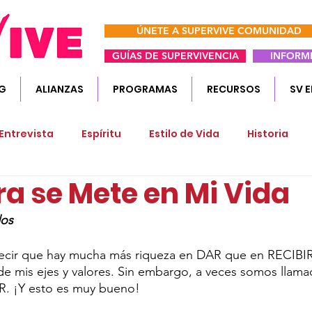
ÚNETE A SUPERVIVE COMUNIDAD
GUÍAS DE SUPERVIVENCIA
INFORME
G
ALIANZAS
PROGRAMAS
RECURSOS
SV 
Entrevista
Espíritu
Estilo de Vida
Historia
ra se Mete en Mi Vida
cia-Cuerpo
Tratamientos
dos
ecir que hay mucha más riqueza en DAR que en RECIBIR.
 de mis ejes y valores. Sin embargo, a veces somos llama
. ¡Y esto es muy bueno! 