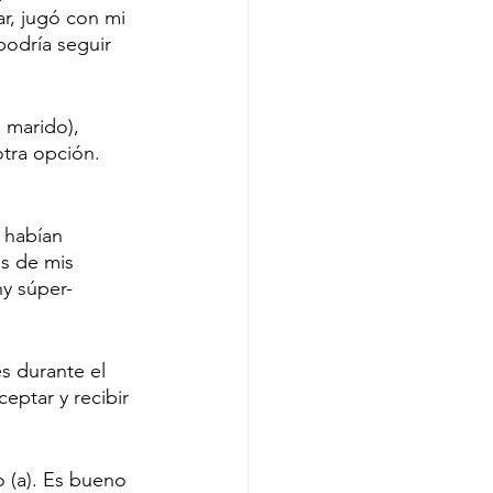
ar, jugó con mi 
podría seguir 
 marido), 
tra opción. 
 
 habían 
s de mis 
y súper-
s durante el 
ptar y recibir 
 (a). Es bueno 