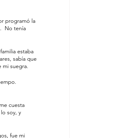
or programó la 
.  No tenía 
amilia estaba 
ares, sabía que 
 mi suegra. 
tiempo. 
 me cuesta 
lo soy, y 
os, fue mi 