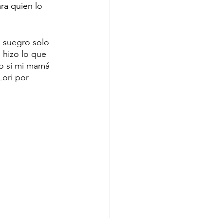
a quien lo 
 suegro solo 
 hizo lo que 
mo si mi mamá 
Lori por 