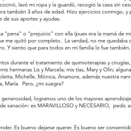
ocinó, lavó mi ropa y la guardó, recogió la casa sin ces
viera también 3 años de edad. Hizo ejercicios conmigo, y 
le de sus aportes y ayudas. 
na “pena” o “prejuicio” con ella (pues era la mamá de mi
se me quitó por completo.  La verdad, no me quedaba o
o. Y siento que para todos en mi familia lo fue también.
os durante el tratamiento de quimioterapias y cirugías,
is hermanas Lis y Marcela; mis tías, Mary y Olín; alguna
oletta, Michelle, Mónica, Anamore, además nuestra nann
a, María.  Pero, ¿mi suegra? 
a generosidad, logramos uno de los mayores aprendizaje
 de sanación: es MARAVILLOSO y NECESARIO,  pedir, ace
nder. Es bueno dejarse querer. Es bueno ser consentido