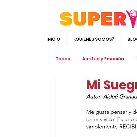
INICIO
¿QUIÉNES SOMOS?
BLO
Todos
Actitud y Emoción
Mi Sueg
Salud y Nutrición
Sustan
Autor: Aideé Grana
Me gusta pensar y d
lo he vivido. Es uno
simplemente RECIBIR